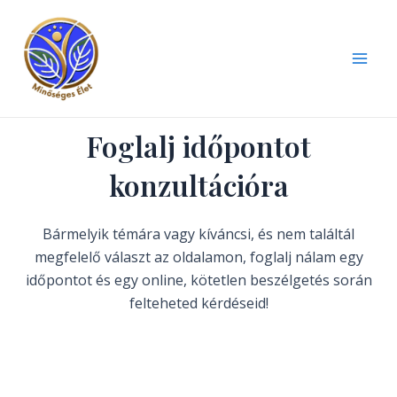
Skip
Mai
to
Men
content
Foglalj időpontot
konzultációra
Bármelyik témára vagy kíváncsi, és nem találtál
megfelelő választ az oldalamon, foglalj nálam egy
időpontot és egy online, kötetlen beszélgetés során
felteheted kérdéseid!